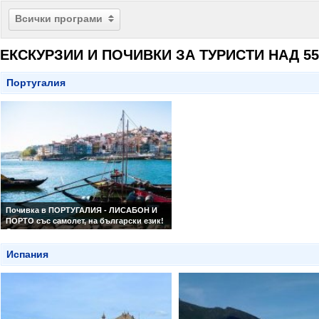
Всички програми
ЕКСКУРЗИИ И ПОЧИВКИ ЗА ТУРИСТИ НАД 55
Португалия
Почивка в ПОРТУГАЛИЯ - ЛИСАБОН И
ПОРТО със самолет, на български език!
Специална ваканционна програма за
туристи над 55 години & техните
приятели!
Испания
Лисабон-4 нощувки, Порто-3 нощувки