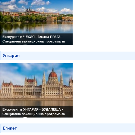
Екскурзия в ЧЕХИЯ - Златна ПРАГА -
Специална ваканционна програма за
туристи над 55 години и приятели!
Екскурзия с автобус без нощни преходи,
4 нощувки в Прага
Унгария
Екскурзия в УНГАРИЯ - БУДАПЕЩА -
Специална ваканционна програма за
туристи над 55 години и приятели!
3 нощувки със закуски и вечери
Египет