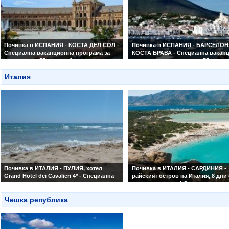
Почивка в ИСПАНИЯ - КОСТА ДЕЛ СОЛ -
Почивка в ИСПАНИЯ - БАРСЕЛОН
Специална ваканционна програма за
КОСТА БРАВА - Специална вакан
туристи над 55 години & техните
програма за туристи над 55 годин
приятели!
приятели!
7 нощувки на база обогатен
Италия
7 нощувки на обогатен пълен пан
полупансион.
хотел по избор
Почивка в ИТАЛИЯ - ПУЛИЯ, хотел
Почивка в ИТАЛИЯ - САРДИНИЯ -
Grand Hotel dei Cavalieri 4* - Специална
райският остров на Италия, 8 дни
ваканционна програма за туристи над
закуски и вечери! Специална
55 години & приятели! Гарантирани
ваканционна програма за туристи
места!
Чешка република
55 години & техните приятели!
7 нощувки на база полупансион.
Със самолет и обслужване на
български език! Алгеро - Коста
Смералда - Порто Черво - Корсик