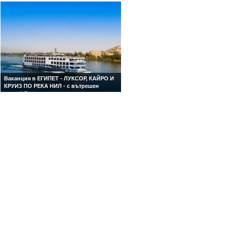
Ваканция в ЕГИПЕТ - ЛУКСОР, КАЙРО И
КРУИЗ ПО РЕКА НИЛ - с вътрешен
полет! Специална ваканционна
програма за туристи над 55 години &
приятели!
1 нощ. в хотел 4* в Луксор, 4 нощ. на
борда на луксозен 5* круизен кораб и 2
нощ. в хотел 4* в Кайро! Включен
вътрешен полет от Асуан до Кайро!
Богата туристическа програма!
Посещение на пирамидите, статуята на
Сфинкса и Историческия музей в Кайро,
включени в цената!