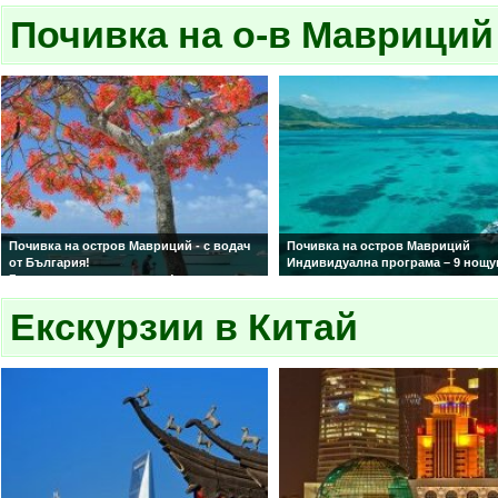
включена екскурзия в долината
включена екскурзия в долината
Винялес !
Почивка на о-в Мавриций
Винялес! Полет от Варна!
С водач от България! Гарантирани
С водач от България! Гарантиран
места! Обслужване на български език!
места! Обслужване на български 
Почивка на остров Мавриций - с водач
Почивка на остров Мавриций
от България!
Индивидуална програма – 9 нощу
Гарантирани цени и места!
със закуска и вечеря включени.
Екскурзии в Китай