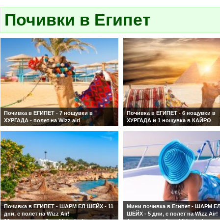
Кратко приключение в Египет - 2 нощ. в
Посещение на пирамидите в Гиза 
Луксор и 2 нощ. в Хургада на ALL
Почивки в Египет
Сакара, Серапеум, статуята на Сф
Inclusive
и Историческия музей в Кайро,
включени в цената!
Почивка в ЕГИПЕТ - 7 нощувки в
Почивка в ЕГИПЕТ - 6 нощувки в
ХУРГАДА - полет на Wizz air!
ХУРГАДА и 1 нощувка в КАЙРО
7 нощувки на база Аll Inclusive в
Ранни записвания! All inclusive п
избрания от Вас хотел! Потвърдена
с включено посещение на пирами
програма от София!
Grand Egyptian museum!!
Почивка в ЕГИПЕТ - ШАРМ ЕЛ ШЕЙХ - 11
Мини почивка в Египет - ШАРМ Е
дни, с полет на Wizz Air!
ШЕЙХ - 5 дни, с полет на Wizz Air!