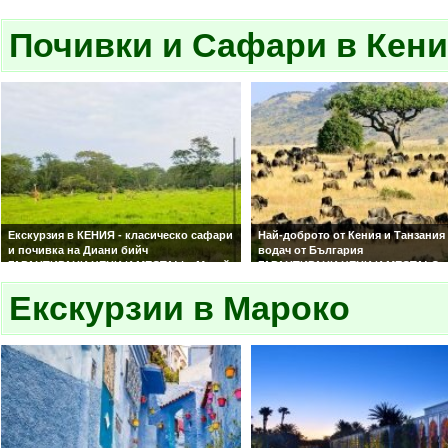
10 нощувки на база Аll Inclusive в
4 нощувки на база Аll Inclusive в
избрания от Вас хотел! Редовни полети
избрания от Вас хотел! Редовни 
на Wizz Air!
Почивки и Сафари в Кен
на Wizz Air!
Екскурзия в КЕНИЯ - класическо сафари
Най-доброто от Кения и Танзания
и почивка на Диани бийч
водач от България
ГАРАНТИРАНИ ЦЕНИ И МЕСТА! | ♦ Масай
ГАРАНТИРАНИ ЦЕНИ И МЕСТА! Съ
Мара – голямата петорка, миграцията на
самолет и обслужване на българ
гнута, безкрайни савани ♦ Езерото
Екскурзии в Мароко
език! Ранни записвания!
Найваша – разходки с лодка и сафари
пеша сред жирафи и други животни ♦
Езерото Накуру – впечатляващи розови
фламинго и богато животинско
разнообразие ♦ Плажът Диани – бял
пясък и кристално чисти води