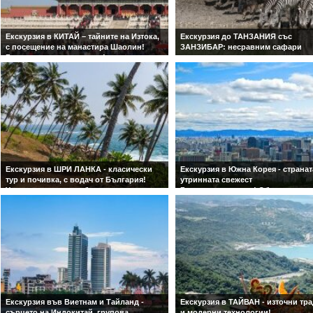
Екскурзия в КИТАЙ – тайните на Изтока,
Екскурзия до ТАНЗАНИЯ със
с посещение на манастира Шаолин!
ЗАНЗИБАР: несравним сафари
Гарантирано заминаване!
спектакъл и прекрасна почивка - 
БЕЗ ВИЗА! С водач от България!
водач от България!
3нощувки в Пекин и Шанхай!
Екскурзия в ШРИ ЛАНКА - класически
Екскурзия в Южна Корея - странат
тур и почивка, с водач от България!
утринната свежест
Удивителен климат, богато културно
Гарантирани места! Обслужване 
наследство и изключително
български език!
гостоприемство! Гарантирани цени и
места!
Екскурзия във Виетнам и Тайланд -
Екскурзия в ТАЙВАН - източни тр
сърцето на Индокитай, групова
и модерни технологии!