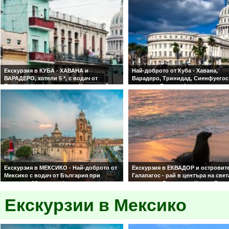
Екскурзия в КУБА - ХАВАНА и
Най-доброто от Куба - Хавана,
ВАРАДЕРО, хотели 5 *, с водач от
Варадеро, Тринидад, Сиенфуегос
България, по стъпките на Хемингуей и
долината Винялес!
включена екскурзия в долината
С водач от България ! Гарантира
Винялес! Полет от Варна!
места! Обслужване на български 
С водач от България! Гарантирани
места! Обслужване на български език!
Екскурзия в МЕКСИКО - Най-доброто от
Екскурзия в ЕКВАДОР и островит
Мексико с водач от България при
Галапагос - рай в центъра на свет
минимум 12 туристи !
островите Галапагос, Кито и Гуаяк
Със самолет и водач от България
нощувки, с обслужване на бълга
Екскурзии в Мексико
език!