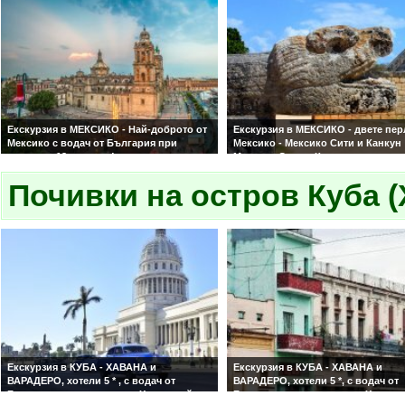
Екскурзия в МЕКСИКО - Най-доброто от
Екскурзия в МЕКСИКО - двете пер
Мексико с водач от България при
Мексико - Мексико Сити и Канкун
минимум 12 туристи !
Мексико Сити и Канкун
Със самолет и водач от България
Почивки на остров Куба 
Екскурзия в КУБА - ХАВАНА и
Екскурзия в КУБА - ХАВАНА и
ВАРАДЕРО, хотели 5 * , с водач от
ВАРАДЕРО, хотели 5 *, с водач от
България, по стъпките на Хемингуей и
България, по стъпките на Хеминг