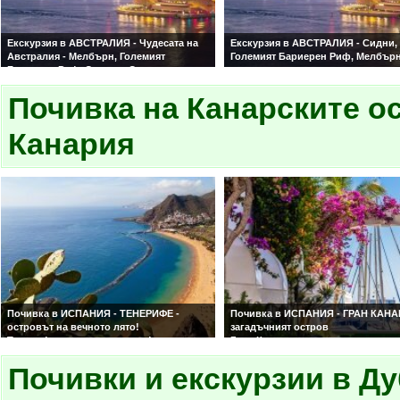
Екскурзия в АВСТРАЛИЯ - Чудесата на
Екскурзия в АВСТРАЛИЯ - Сидни,
Австралия - Мелбърн, Големият
Големият Бариерен Риф, Мелбърн
Бариерен Риф, Сидни и Сините
природните паркове на остров
планини!
Тасмания!
Гарантирани цени и места! Със самолет
Почивка на Канарските ос
Гарантирани цени и места! Със с
и водач от България!
и водач от България!
Канария
Почивка в ИСПАНИЯ - ТЕНЕРИФЕ -
Почивка в ИСПАНИЯ - ГРАН КАНА
островът на вечното лято!
загадъчният остров
Тенерифе - лято през зимата!
Гран Канария
Почивки и екскурзии в Д