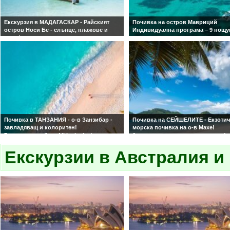
Екскурзия в МАДАГАСКАР - Райският
Почивка на остров Мавриций
остров Носи Бе - слънце, плажове и
Индивидуална програма – 9 нощу
море!
със закуска и вечеря включени.
7 нощувки със закуски и вечери!
Почивка в ТАНЗАНИЯ - о-в Занзибар -
Почивка на СЕЙШЕЛИТЕ - Екзоти
завладяващ и колоритен!
морска почивка на о-в Махе!
7 нощувки на база All Inclusive!
6 нощувки със закуски и вечери!
Екзотична почивка, великолепни
Настаняване в 4 и 5-звездни хотел
плажове и невероятна природа!
Екскурзии в Австралия и
Индивидуална програма!