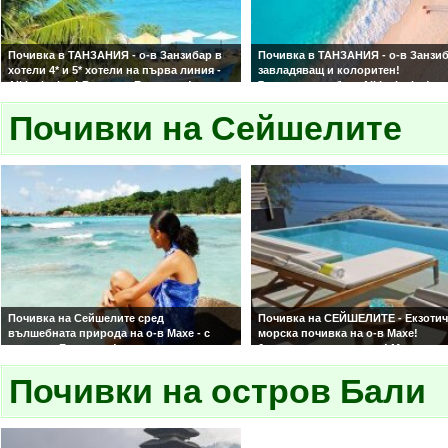
Почивка в ТАНЗАНИЯ - о-в Занзибар в
Почивка в ТАНЗАНИЯ - о-в Занзиб
хотели 4* и 5* хотели на първа линия -
завладяващ и колоритен!
All inclusive ! Водач от България!
7 нощувки на база All Inclusive!
Екзотична почивка, великолепни
Почивки на Сейшелите
плажове и невероятна природа!
Индивидуална програма!
Почивка на Сейшелите сред
Почивка на СЕЙШЕЛИТЕ - Екзоти
вълшебната природа на о-в Махе - с
морска почивка на о-в Махе!
водач от България!
6 нощувки със закуски! Мечтана
Мечтана почивка на достъпна цена -
почивка на достъпна цена - тюрк
тюркоазено море, красиви плажове и
Почивки на остров Бали
море, красиви плажове и усмихна
усмихнати домакини!
домакини!