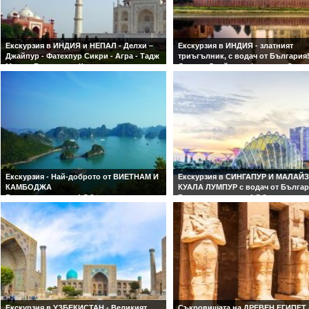
Екскурзия в ИНДИЯ и НЕПАЛ - Делхи –
Екскурзия в ИНДИЯ - златният
Джайпур - Фатехпур Сикри - Агра - Тадж
триъгълник, с водач от България
Махал -Варанаси – Катманду
Делхи - Джайпур - Фатехпур Сикри
Индивидуална програма! Подходяща за
Агра - Тадж Махал.
индивидуални туристи и малки групи 6-
10 туристи!
Екскурзия - Най-доброто от ВИЕТНАМ И
Екскурзия в СИНГАПУР И МАЛАЙЗ
КАМБОДЖА
КУАЛА ЛУМПУР с водач от Бълга
Гарантирани места! Обслужване на
Гарантирани места! Обслужване 
български език!
български език! Хотели в сърцето
Куала Лумпур и Сингапур!
Екскурзия в УЗБЕКИСТАН - Великият
Съкровищата на ДРЕВЕН ЕГИПЕТ 