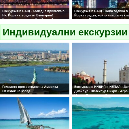
Екскурзия в САЩ - Коледна приказка в
Екскурзия в САЩ - Нова година в
Ню Йорк - с водач от България!
Йорк - градът, който никога не сп
Коледна приказка в Ню Йорк - 5
водач от България
нощувки в централно разположен 4*
Нова година в Ню Йорк - под
хотел, с обслужване на български език!
Индивидуални екскурзии
светлините на Таймс Скуеър - 5
нощувки в централно разположен
хотел, с обслужване на български
Голямото прекосяване на Америка
Екскурзия в ИНДИЯ и НЕПАЛ - Дел
От изток на запад
Джайпур - Фатехпур Сикри - Агра 
Махал -Варанаси – Катманду
Индивидуална програма! Подход
индивидуални туристи и малки гр
10 туристи!