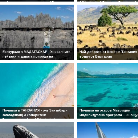
сафари в национален парк "Долен
All inclusive ! Водач от България!
Замбези"
Екскурзия до водопада Виктория и
Национален парк Долен Замбези в
Замбия
Екскурзия в МАДАГАСКАР - Уникалните
Най-доброто от Кения и Танзания
пейзажи и дивата природа на
водач от България
Мадагаскар!
ГАРАНТИРАНИ ЦЕНИ И МЕСТА! Съ
Западен Мадагаскар - драматични
самолет и обслужване на българ
варовикови образувания, баобаби,
език! Ранни записвания!
редки животни и пустинни пейзажи!
Със самолет и обслужване на
български език!
Почивка в ТАНЗАНИЯ - о-в Занзибар -
Почивка на остров Мавриций
завладяващ и колоритен!
Индивидуална програма – 9 нощу
7 нощувки на база All Inclusive!
със закуска и вечеря включени.
Екзотична почивка, великолепни
плажове и невероятна природа!
Индивидуална програма!