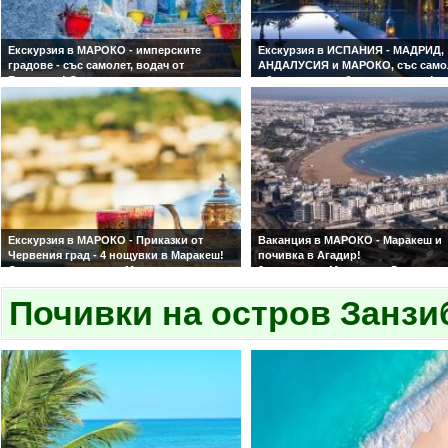
Екскурзия в МАРОКО - имперските
Екскурзия в ИСПАНИЯ - МАДРИД,
градове - със самолет, водач от
АНДАЛУСИЯ и МАРОКО, със само
България! Отстъпки за ранни
обслужване на български език!
записвания!
Мадрид - Кордоба - Севиля - Гран
Посещение на Казабланка, Маракеш,
Танжер - Фес - Мекнес - Рабат -
Фес, Рабат, Мекнес, Танжер и синия град
Казабланка!
Шефшауен!
Екскурзия в МАРОКО - Приказки от
Ваканция в МАРОКО - Маракеш и
Червения град - 4 нощувки в Маракеш!
почивка в Агадир!
С директен полет до Маракеш и
2 нощувки в Маракеш и 5 нощувки
обслужване на български език! Ранни
Агадир със закуски и вечери! Със
записвания!
Почивки на остров Занзи
самолет и обслужване на българ
език! Ранни записвания!