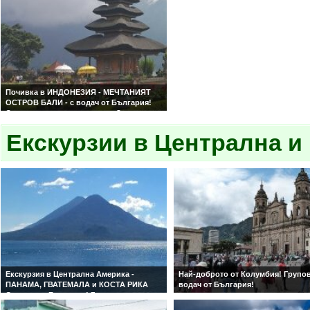
Почивка в ИНДОНЕЗИЯ - МЕЧТАНИЯТ
ОСТРОВ БАЛИ - с водач от България!
Отлична цена за качеството. Затворен
комплекс на първа линия. Удобен
полет. Гарантирани цени и места. С
Екскурзии в Централна 
водач от България.
Екскурзия в Централна Америка -
Най-доброто от Колумбия! Групов
ПАНАМА, ГВАТЕМАЛА и КОСТА РИКА
водач от България!
С водач от България! Гарантирани
места!