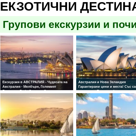
ЕКЗОТИЧНИ ДЕСТИН
Групови екскурзии и почи
Екскурзия в АВСТРАЛИЯ - Чудесата на
Австралия и Нова Зеландия
Австралия - Мелбърн, Големият
Гарантирани цени и места! Със с
Бариерен Риф, Сидни и Сините
и водач от България!
планини!
Гарантирани цени и места! Със самолет
и водач от България!