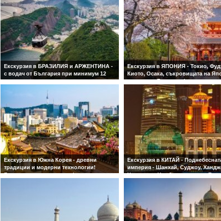
Винялес !
С водач от България! Гарантирани
места! Обслужване на български език!
Екскурзия в БРАЗИЛИЯ и АРЖЕНТИНА -
Екскурзия в ЯПОНИЯ - Токио, Фуд
с водач от България при минимум 12
Киото, Осака, съкровищата на Яп
записани туристи
с водач от България!
С включено посещение на водопадите
Гарантирани цени и места!
Игуасу!
Екскурзия в Южна Корея - древни
Екскурзия в КИТАЙ - Поднебеснат
традиции и модерни технологии!
империя - Шанхай, Суджоу, Хандж
Гарантирано заминаване!
Хуаншан и Нинбо- с водач от Бъл
Гарантирани места! Обслужване на
БЕЗ ВИЗА!Гарантирани цени и мес
български език!
водач от България!