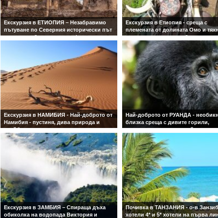
Екскурзия в ЕТИОПИЯ – Незабравимо
Екскурзия в Етиопия - среща с
пътуване по Северния исторически път
племената от долината Омо и тях
с водач на български език!
автентична култура и бит.
Пътешествие през древни царства и
Запознайте се със завладяващите
вечни традиции.
племена на Етиопия, наблюдавай
техните древни традиции и потоп
в начин на живот, който остава
непроменен векове наред
Екскурзия в НАМИБИЯ - Най-доброто от
Най-доброто от РУАНДА - необик
Намибия - пустиня, дива природа и
близка среща с дивите горили,
крайбрежни приключения - водач от
шимпанзета и златни маймуни
България!
Трек през вулканични гори и сре
Изкачете величествените дюни на
горили, шимпанзета и златни май
Намиб – едни от най-високите в света,
сърцето на Руанда - Със самолет 
наблюдавайте невероятната дива
обслужване на български език!
природа в Национален парк Етоша и се
потопете в суровата, магнетична
красота на пустинята Намиб и
Атлантическото крайбрежие
Екскурзия в ЗАМБИЯ – Спираща дъха
Почивка в ТАНЗАНИЯ - о-в Занзиб
обиколка на водопада Виктория и
хотели 4* и 5* хотели на първа ли