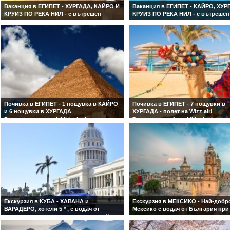
Ваканция в ЕГИПЕТ - ХУРГАДА, КАЙРО И
Ваканция в ЕГИПЕТ - КАЙРО, ХУР
КРУИЗ ПО РЕКА НИЛ - с вътрешен
КРУИЗ ПО РЕКА НИЛ - с вътрешен
полет!
полет!
1 нощ. в хотел 5* в Хургада, 4 нощ. на
2 нощ. в хотел 4* в Кайро, 3 нощ. 
борда на луксозен 5* круизен кораб и 2
борда на круизен кораб и 2 нощ. 
нощ. в хотел 4* в Кайро! Включен
5* в Хургада! Включен вътрешен 
вътрешен полет от Асуан до Кайро!
от Кайро до Асуан! Богата турист
Богата туристическа програма!
програма! Посещение на пирамид
Посещение на пирамидите, статуята на
статуята на Сфинкса и Историчес
Сфинкса и НОВИЯ историческия музей
музей в Кайро, включени в цената
в Кайро, включени в цената!
Почивка в ЕГИПЕТ - 1 нощувка в КАЙРО
Почивка в ЕГИПЕТ - 7 нощувки в
и 6 нощувки в ХУРГАДА
ХУРГАДА - полет на Wizz air!
Ранни записвания! All inclusive почивка
7 нощувки на база Аll Inclusive в
с включено посещение на пирамидите в
избрания от Вас хотел! Потвърде
Гиза и Големия исторически музей!
програма от София!
Голямо разнообразие от допълнителни
екскурзии и възможност за посещение
на Сакара, Сарапеум, Луксор, Дендера,
Абудос!
Екскурзия в КУБА - ХАВАНА и
Екскурзия в МЕКСИКО - Най-добр
ВАРАДЕРО, хотели 5 * , с водач от
Мексико с водач от България при
България, по стъпките на Хемингуей и
минимум 12 туристи !
включена екскурзия в долината
Със самолет и водач от България