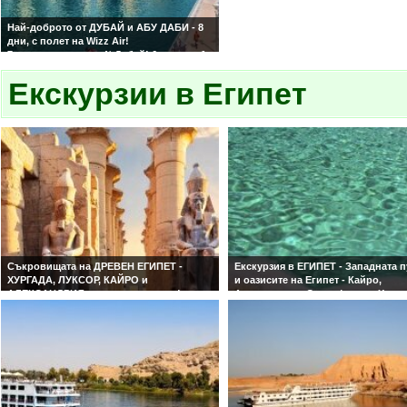
Най-доброто от ДУБАЙ и АБУ ДАБИ - 8
дни, с полет на Wizz Air!
7 нощувки в хотел 4* Дубай! 6 вечери, 1
обяд и 5 екскурзии включени в цената!
Екскурзии в Египет
Съкровищата на ДРЕВЕН ЕГИПЕТ -
Екскурзия в ЕГИПЕТ - Западната 
ХУРГАДА, ЛУКСОР, КАЙРО и
и оазисите на Египет - Кайро,
АЛЕКСАНДРИЯ с вътрешен полет!
Александрия, Сива, Фаюм и Хурга
ЕГИПЕТ за ценители - 2 нощ. в Хургада
вътрешен полет
на ALL Inclusive, 3 нощ. в Луксор и 2
Оазисите на ЕГИПЕТ - 3 нощ. в Кай
нощ. в КАЙРО!
нощ. в оазиса Сива и 2 нощ. в Хур
на ALL Inclusive!