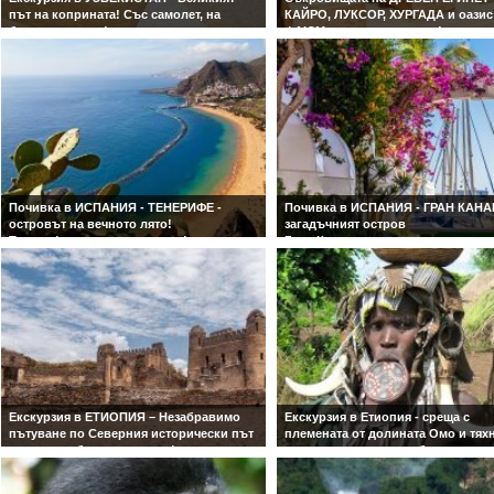
път на коприната! Със самолет, на
КАЙРО, ЛУКСОР, ХУРГАДА и оазис
български език!
ФАЮМ с вътрешен полет!
Ташкент, Хива, Бухара, Шахрисабз и
ЕГИПЕТ за ценители - 3 нощ. в Кай
Самарканд! Гарантирани места и дати
нощ. в Луксор и 2 нощ. в Хургада
на заминаване!
Inclusive
Почивка в ИСПАНИЯ - ТЕНЕРИФЕ -
Почивка в ИСПАНИЯ - ГРАН КАНА
островът на вечното лято!
загадъчният остров
Тенерифе - лято през зимата!
Гран Канария
Екскурзия в ЕТИОПИЯ – Незабравимо
Екскурзия в Етиопия - среща с
пътуване по Северния исторически път
племената от долината Омо и тях
с водач на български език!
автентична култура и бит.
Пътешествие през древни царства и
Запознайте се със завладяващите
вечни традиции.
племена на Етиопия, наблюдавай