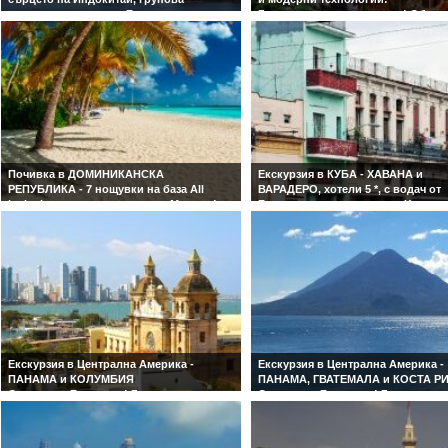
екскурзия с водач от България
Гарантирани цени и места! Обсл
Гарантирани места! Обслужване на
на български език!
български език!
Почивка в ДОМИНИКАНСКА
Екскурзия в КУБА - ХАВАНА и
РЕПУБЛИКА - 7 нощувки на база All
ВАРАДЕРО, хотели 5 *, с водач от
inclusive - чартърен полет от Мадрид!
България, по стъпките на Хеминг
7 нощувки на база Аll Inclusive в
включена екскурзия в долината
избрания от Вас хотел в ПУНТА КАНА
Винялес! Полет от Варна!
или БАЯХИБЕ! Асистънс на български
С водач от България! Гарантиран
език!
места! Обслужване на български 
Екскурзия в Централна Америка -
Екскурзия в Централна Америка -
ПАНАМА и КОЛУМБИЯ
ПАНАМА, ГВАТЕМАЛА и КОСТА Р
С водач от България! Гарантирани
С водач от България! Гарантиран
места!
места!