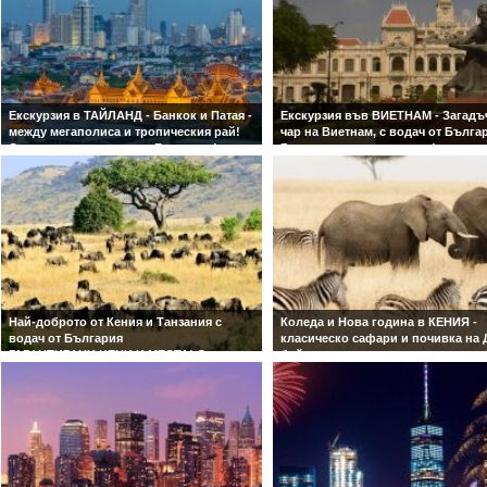
Екскурзия в ТАЙЛАНД - Банкок и Патая -
Екскурзия във ВИЕТНАМ - Загадъ
между мегаполиса и тропическия рай!
чар на Виетнам, с водач от Бълга
Със самолет и водач от България!
Гарантирано заминаване!
Гарантирани места и дати на
Ханой - Ха Лонг - Хюе - Дананг - Х
заминаване!
Хо Ши Мин - Ку Чи - Ми Тхо
Най-доброто от Кения и Танзания с
Коледа и Нова година в КЕНИЯ -
водач от България
класическо сафари и почивка на
ГАРАНТИРАНИ ЦЕНИ И МЕСТА! Със
бийч
самолет и обслужване на български
Посрещнете новата година сред д
език! Ранни записвания!
красота на Кения и райските плаж
Индийския океан! 2 нощувки в На
4 нощувки на вълнуващо африка
сафари и 5 нощувки в тропически
на Диани Бийч!