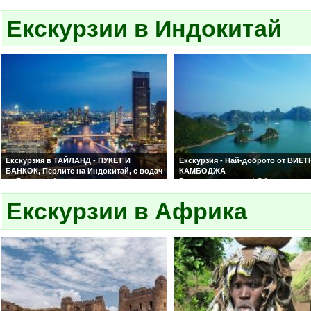
водач от България!
Екскурзии в Индокитай
Екскурзия в ТАЙЛАНД - ПУКЕТ И
Екскурзия - Най-доброто от ВИЕ
БАНКОК, Перлите на Индокитай, с водач
КАМБОДЖА
от България!
Гарантирани места! Обслужване 
Гарантирани места! Обслужване на
български език!
български език!
Екскурзии в Африка