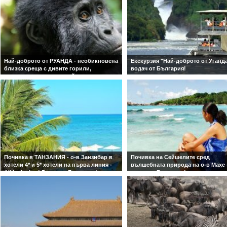
техните древни традиции и потоп
в начин на живот, който остава
непроменен векове наред
Най-доброто от РУАНДА - необикновена
Екскурзия "Най-доброто от Уганда"
близка среща с дивите горили,
водач от България!
шимпанзета и златни маймуни
Трек през вулканични гори и срещнете
горили, шимпанзета и златни маймуни в
сърцето на Руанда - Със самолет и
обслужване на български език!
Почивка в ТАНЗАНИЯ - о-в Занзибар в
Почивка на Сейшелите сред
хотели 4* и 5* хотели на първа линия -
вълшебната природа на о-в Махе 
All inclusive ! Водач от България!
водач от България!
Мечтана почивка на достъпна цен
тюркоазено море, красиви плажо
усмихнати домакини!