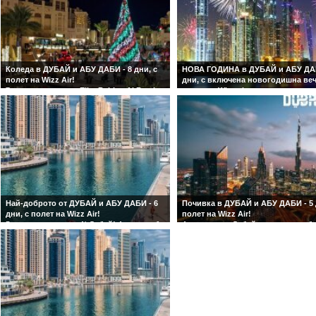
Коледа в ДУБАЙ и АБУ ДАБИ - 8 дни, с
НОВА ГОДИНА в ДУБАЙ и АБУ ДАБ
полет на Wizz Air!
дни, с включена новогодишна веч
7 нощувки в хотел Elite Byblos Al Barsha
полет на Wizz air
5* в Дубай! Включени в цената турове
4 нощувки в хотел Metropolitan 4* 
на Дубай и Абу Даби! Гарантирани
Дубай. Гарантирани места и дати 
места и дати на заминаване!
заминаване! Празнична новогод
вечеря с ВКЛЮЧЕНИ алкохолни и
безалкохолни напитки и програма
в ресторанта на хотел ''Metropolit
Hotel Dubai'' 4*! Включени в ценат
турове на Дубай и Абу Даби!
Най-доброто от ДУБАЙ и АБУ ДАБИ - 6
Почивка в ДУБАЙ и АБУ ДАБИ - 5 
дни, с полет на Wizz Air!
полет на Wizz Air!
5 нощувки в хотел 4* Дубай! 4 вечери, 1
4 нощувки в Дубай - хотел по изб
обяд и 5 екскурзии включени в цената!
Включен в цената тур на Абу Даби