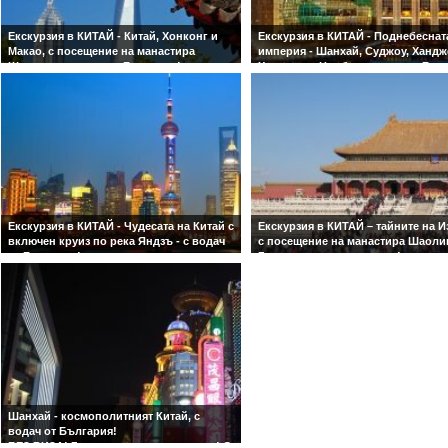
Екскурзия в КИТАЙ - Китай, Хонконг и
Екскурзия в КИТАЙ - Поднебеснат
Макао, с посещение на манастира
империя - Шанхай, Суджоу, Хандж
Шаолин - с водач от България!
Хуаншан и Нинбо- с водач от Бъл
Гарантирано заминаване за всички
БЕЗ ВИЗА!Гарантирани цени и мес
дати!
водач от България!
БЕЗ ВИЗА! Гарантирани цени и места! С
водач от България! 2 нощувки в Пекин
и 2 нощувки в Шанхай!
Екскурзия в КИТАЙ - Чудесата на Китай с
Екскурзия в КИТАЙ – тайните на И
включен круиз по река Яндзъ - с водач
с посещение на манастира Шаоли
от България!
Гарантирано заминаване!
БЕЗ ВИЗА!Гарантирани цени и места! С
БЕЗ ВИЗА! С водач от България!
водач от България! Пекин, Сиан,
3нощувки в Пекин и Шанхай!
манастира Шаолин, Шанхай, Ченду,
круиз по р.Яндзъ!
Шанхай - космополитният Китай, с
водач от България!
БЕЗ ВИЗА! Гарантирани цени и места! С