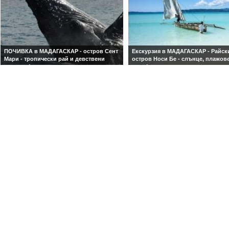
ПОЧИВКА в МАДАГАСКАР - остров Сент
Екскурзия в МАДАГАСКАР - Райск
Мари - тропически рай и девствени
остров Носи Бе - слънце, плажов
плажове!
море!
2 нощувки в Антананариво и 5 нощувки
7 нощувки със закуски и вечери!
на остров Сент Мари с включени
закуски и вечери! Вашата мечтана
почивка - легенди, природа и
тропически рай!