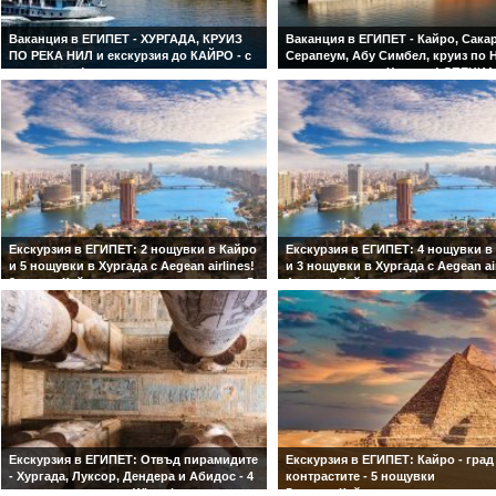
Ваканция в ЕГИПЕТ - ХУРГАДА, КРУИЗ
Ваканция в ЕГИПЕТ - Кайро, Сакар
ПО РЕКА НИЛ и екскурзия до КАЙРО - с
Серапеум, Абу Симбел, круиз по 
нощен влак!
мини почивка в Хургада! СПЕЦИ
1 нощ. в Кайро, 4 нощ. на борда на
ПРЕДЛОЖЕНИЕ с вътрешен полет
круизен кораб и 1 нощ. в Хургада!
Абу Симбел!
Включено пътуване с туристически влак
2 нощ. в хотел 5* в Кайро, 3 нощ. 
от Асуан до Кайро! Богата туристическа
борда на круизен кораб и 2 нощ. 
програма! Посещение на пирамидите,
5* в Хургада! Включен вътрешен 
статуята на Сфинкса и Историческия
от Асуан до Абу Симбел! Богата
музей в Кайро, включени в цената!
туристическа програма! Посещени
пирамидите в Гиза и Сакара, стату
Сфинкса, Серапеум и Историческ
музей в Кайро, включени в цената
Екскурзия в ЕГИПЕТ: 2 нощувки в Кайро
Екскурзия в ЕГИПЕТ: 4 нощувки в
и 5 нощувки в Хургада с Aegean airlines!
и 3 нощувки в Хургада с Aegean air
2 нощ. в Кайро със закуски и вечери и 5
4 нощ. в Кайро със закуски и вече
нощ. на All inclusive в Хургада!
нощ. на All inclusive в Хургада!
Посещение на пирамидите в Гиза и
Посещение на пирамидите в Гиза 
Сакара, Серапеум, статуята на Сфинкса
Сакара, Серапеум, статуята на Сф
и Новия исторически музей в Кайро,
и Новия исторически музей в Кай
включени в цената!
включени в цената!
Екскурзия в ЕГИПЕТ: Отвъд пирамидите
Екскурзия в ЕГИПЕТ: Кайро - град
- Хургада, Луксор, Дендера и Абидос - 4
контрастите - 5 нощувки
нощувки с полет на Wizz air
5 нощ. в Кайро на закуски и вечер