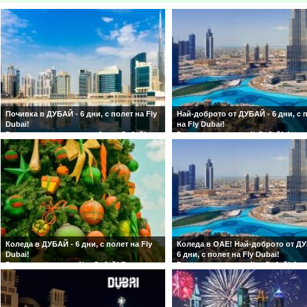
Почивка в ДУБАЙ - 6 дни, с полет на Fly
Най-доброто от ДУБАЙ - 6 дни, с 
Dubai!
на Fly Dubai!
5 нощувки в хотел по избор в Дубай!
5 нощувки в хотел 4* Дубай! 4 веч
Гарантирани места и дати на
обяд и 4 екскурзии включени в це
заминаване!
Гарантирани места и дати на
заминаване!
Коледа в ДУБАЙ - 6 дни, с полет на Fly
Коледа в ОАЕ! Най-доброто от ДУ
Dubai!
6 дни, с полет на Fly Dubai!
5 нощувки в хотел 4* в Дубай! Включен
5 нощувки в хотел 4* в Дубай! 4 в
в цената тур на Дубай и чекиран багаж!
1 обяд и 4 екскурзии включени в 
Гарантирани места и дати на
Гарантирани места и дати на
заминаване!
заминаване!