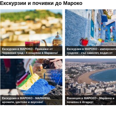
Екскурзии и почивки до Мароко
Екскурзия в МАРОКО - Приказки от
Екскурзия в МАРОКО - имперскит
Червения град - 4 нощувки в Маракеш!
градове - със самолет, водач от
С директен полет до Маракеш и
България! Отстъпки за ранни
обслужване на български език! Ранни
записвания!
записвания!
Посещение на Казабланка, Мараке
Фес, Рабат, Мекнес, Танжер и сини
Шефшауен!
Екскурзия в МАРОКО - МАРАКЕШ,
Ваканция в МАРОКО - Маракеш и
аромати, цветове и вкусове!
почивка в Агадир!
Със самолет и обслужване на
2 нощувки в Маракеш и 5 нощувки
български език! Ранни записвания!
Агадир със закуски и вечери! Със
самолет и обслужване на българ