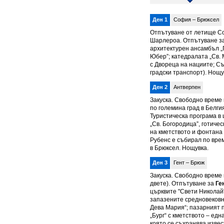
Ден 1
София – Брюксел
Отпътуване от летище Соф
Шарлероа. Отпътуване за
архитектурен ансамбъл „Г
Юбер”; катедралата „Св. 
с Двореца на нациите; Съ
градски транспорт). Нощу
Ден 2
Антверпен
Закуска. Свободно време
по големина град в Белги
Туристическа програма в 
„Св. Богородица”, готиче
на кметството и фонтана 
Рубенс е събирал по вре
в Брюксел. Нощувка.
Ден 3
Гент – Брюж
Закуска. Свободно време 
двете). Отпътуване за
Ге
църквите "Свети Николай"
запазените средновековни
Дева Мария“; пазарният 
„Бург“ с кметството – едн
която се съхранява извес