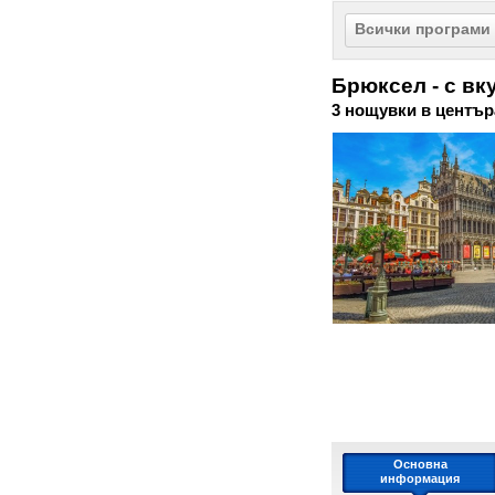
Всички програми
Брюксел - с вк
3 нощувки в център
Основна
информация