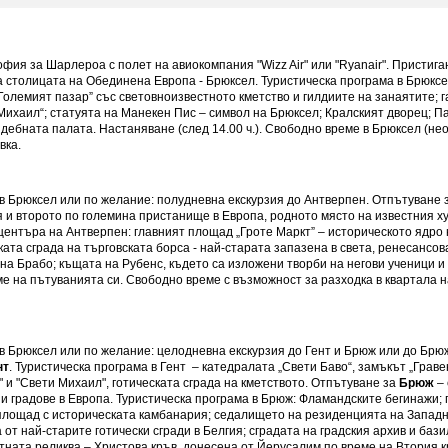
ия за Шарлероа с полет на авиокомпания "Wizz Air" или "Ryanair". Пристиг
 столицата на Обединена Европа - Брюксел. Туристическа програма в Брюкс
олемият пазар” със световноизвестното кметство и гилдиите на занаятите; 
Михаил“; статуята на Манекен Пис – символ на Брюксел; Кралският дворец; П
дебната палата. Настаняване (след 14.00 ч.). Свободно време в Брюксел (не
вка.
 в Брюксел или по желание: полудневна екскурзия до Антверпен. Отпътуване 
я и второто по големина пристанище в Европа, родното място на известния х
центъра на Антверпен: главният площад „Гроте Маркт” – историческото ядро 
ската сграда на търговската борса - най-старата запазена в света, ренесансов
на Брабо; къщата на Рубенс, където са изложени творби на негови ученици и
ме на пътуванията си. Свободно време с възможност за разходка в квартала
в Брюксел или по желание: целодневна екскурзия до Гент и Брюж или до Брюж
нт
. Туристическа програма в Гент – катедралата „Свети Баво“, замъкът „Грав
 и "Свети Михаил", готическата сграда на кметството. Отпътуване за
Брюж
– 
 градове в Европа. Туристическа програма в Брюж: Фламандските бегинажи; г
площад с историческата камбанария; седалището на резиденцията на Запад
а от най-старите готически сгради в Белгия; сградата на градския архив и бази
тната реликва – Христова кръв, донесена от Йерусалим по време на Втория 