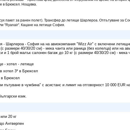
 в Брюксел. Нощувка.
 сух пакет за ранен полет). Трансфер до летище Шарлероа. Отпътуване за Со
или "Ryanair". Кацане на летище София.
 - Шарлероа - София на на авиокомпания "Wizz Air" с включени летищни
 (с размери 40/30/20 см) - мека чанта или раница (без колелца) или на ав
 и 1 брой малък салонен багаж до 10 кг (с размери 40/30/20 см) - мека 
е - хотел - летище
 в хотел 3* в Брюксел
 в Брюксел
и пътуване в чужбина" с асистанс и лимит на отговорност 10 000 EUR н
български език.
 или 20 кг
 до Антверпен