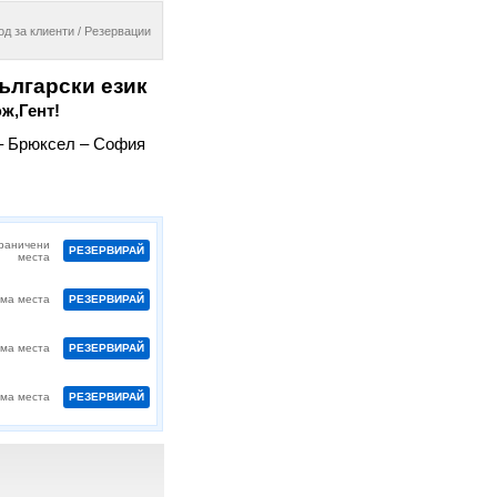
од за клиенти / Резервации
ългарски език
ж,Гент!
 – Брюксел – София
раничени
РЕЗЕРВИРАЙ
места
ма места
РЕЗЕРВИРАЙ
ма места
РЕЗЕРВИРАЙ
ма места
РЕЗЕРВИРАЙ