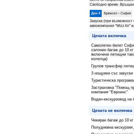
Свободно време. Връщане
Ден 4
Брюксел – София
Закуска (при възможност
авиокомпания "Wizz Air" 
Цената включва
Самолетен билет София
салонен багаж до 10 кг
включени летищни такси
колелца)
Групов трансфер летищ
3 нощувки със закуски
Туристическа програма
Застраховка "Помощ пр
компания "Евроинс"
Водач-екскурзовод на 
Цената не включва
Чекиран багаж до 10 кг
Полудневна екскурзия