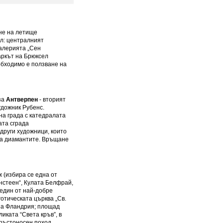
ане на летище
ел: централният
галерията „Сен
аркът на Брюксел
обходимо е ползване на
за
Антверпен
- вторият
удожник Рубенс.
на града с катедралата
ата сграда
 други художници, които
 на диамантите. Връщане
 (избира се една от
енстеен“, Кулата Белфрай,
един от най-добре
отическата църква „Св.
на Фландрия; площад
ликата “Света кръв”, в
кръстоносен поход.