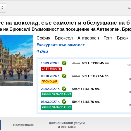
Вх
ус на шоколад, със самолет и обслужване на б
а на Брюксел! Възможност за посещение на Антверпен, Брю
София – Брюксел – Антверпен – Гент – Брюж
Екскурзия със самолет
4 дни
18.09.2026 г.
715 €
669 € / 1308.45 лв.
ог
LAST MINUTE
09.10.2026 г.
684 €
599 € / 1171.54 лв.
и
ПРОМОЦИЯ
26.02.2027 г.
594 € / 1161.76 лв.
и
РАННИ ЗАПИСВАНИЯ
05.03.2027 г.
594 € / 1161.76 лв.
и
РАННИ ЗАПИСВАНИЯ
Допълнителни услуги
Настаняване
и отстъпки