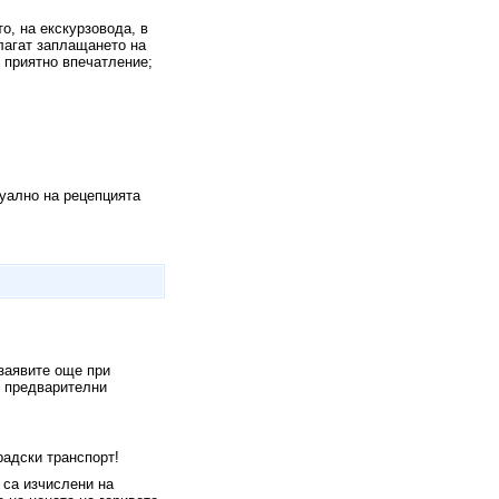
о, на екскурзовода, в
лагат заплащането на
 приятно впечатление;
дуално на рецепцията
 заявите още при
с предварителни
адски транспорт!
 са изчислени на