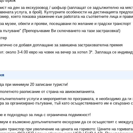
 до Брюж
рист на ден за екскурзовод / шофьор (заплащат се задължително на мяст
авената услуга, в брой). Културните особености на дестинацията предпо
змер, което показва уважение към работата на съответните лица и прави
за музеи, обекти и прояви, посещавани по желание и градски транспорт
а пътуване" (Препоръчваме Ви сключването на тази застраховка!)
ктер
оматично се добавя доплащане за завишена застрахователна премия
л: около 3-4.00 евро на човек на вечер за хотел 3*. Заплаща се индиви
ия
да при минимум 20 записани туристи!
полетното разписание от страна на авиокомпанията.
опълнителните услуги и мероприятия по програмата, е необходимо да ги
ра за организирано пътуване, тъй като осъществяването им е свързано 
не е подходящо за лица с ограничена подвижност!
мум е възможно допълнителните екскурзии да се осъществят с междугр
шен транспор при увеличение на цената на горивото: Цените на горивата