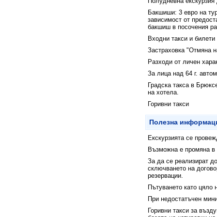
Полудневна екскурзия
Бакшиши: 3 евро на ту
зависимост от предост
бакшиш в посочения ра
Входни такси и билети 
Застраховка "Отмяна н
Разходи от личен хара
За лица над 64 г. авт
Градска такса в Брюксе
на хотела.
Горивни такси
Полезна информац
Екскурзията се провеж
Възможна е промяна в 
За да се реализират д
сключването на догово
резервации.
Пътуването като цяло 
При недостатъчен мини
Горивни такси за възду