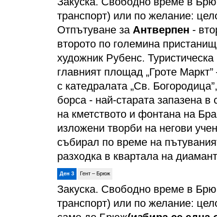
Закуска. Свободно време в Брю
транспорт) или по желание: цел
Отпътуване за
Антверпен
- вто
второто по големина пристанищ
художник Рубенс. Туристическа
главният площад „Гроте Маркт” 
с катедралата „Св. Богородица”,
борса - най-старата запазена в 
на кметството и фонтана на Бра
изложени творби на негови учен
събирал по време на пътувания
разходка в квартала на диаман
Ден 3
Гент – Брюж
Закуска. Свободно време в Брю
транспорт) или по желание: цел