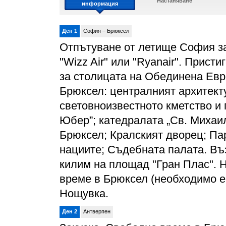
Настаняване
информация
Ден 1
София – Брюксел
Отпътуване от летище София з
"Wizz Air" или "Ryanair". Прис
за столицата на Обединена Евр
Брюксел: централният архитект
световноизвестното кметство и 
Юбер”; катедралата „Св. Михаил
Брюксел; Кралският дворец; Па
нациите; Съдебната палата. Въ
килим на площад "Гран Плас". Н
време в Брюксел (необходимо е 
Нощувка.
Ден 2
Антверпен