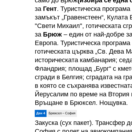
само до Брюж
(избира се една 
за
Гент
. Туристическа програма
замъкът „Гравенстеен“, Кулата 
"Свети Михаил", готическата сг
за
Брюж
– един от най-добре з
Европа. Туристическа програма
готическата църква „Св. Дева М
историческата камбанария; сед
Фландрия; площад „Бург“ с кмет
сгради в Белгия; сградата на гр
в която се съхранява известнат
Йерусалим по време на Втория 
Връщане в Брюксел. Нощувка.
Ден 4
Брюксел – София
Закуска (сух пакет). Трансфер 
София с полет на авиокомпания "