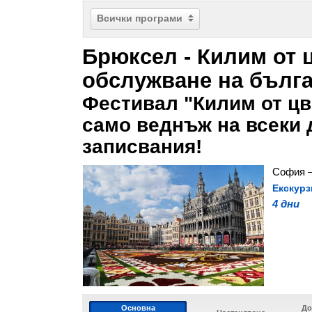
Всички програми
Брюксел - Килим от ц
обслужване на бълга
Фестивал "Килим от цв
само веднъж на всеки 
записвания!
София –
Екскурз
4 дни
Основна
До