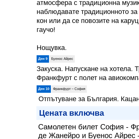
атмосфера с традиционна музик
наблюдавате традиционното за г
кон или да се повозите на каруц
гаучо!
Нощувка.
Ден 9
Буенос Айрес
Закуска. Напускане на хотела.
Франкфурт с полет на авиокомпа
Ден 10
Франкфурт – София
Отпътуване за България. Кацан
Цената включва
Самолетен билет София - Ф
де Жанейро и Буенос Айрес 