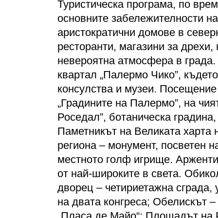
Туристическа програма, по врем
основните забележителности на
аристократични домове в северн
ресторанти, магазини за дрехи,
невероятна атмосфера в града.
квартал „Палермо Чико”, където
консулства и музеи. Посещение 
„Градините на Палермо”, на чия
Роседал”, ботаническа градина,
Паметникът на Великата харта 
региона – монумент, посветен н
местното голф игрище. Арженти
от най-широките в света. Обик
дворец – четириетажна сграда, 
на двата конгреса; Обелискът 
„Пласа де Майо“; Площадът на 