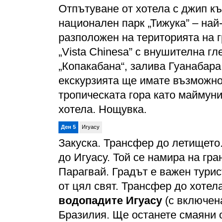
Отпътуване от хотела с джип к
национален парк „Тижука” – най
разположен на територията на 
„Vista Chinesa” с внушителна г
„Копакабана“, залива Гуанабара
екскурзията ще имате възможно
тропическата гора като маймуни
хотела. Нощувка.
Ден 5
Игуасу
Закуска. Трансфер до летището.
до Игуасу. Той се намира на гр
Парагвай. Градът е важен турис
от цял свят. Трансфер до хотел
водопадите Игуасу
(с включена
Бразилия. Ще останете смаяни о