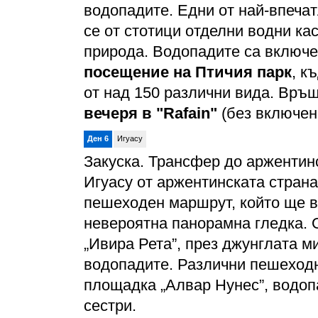
водопадите. Едни от най-впеча
се от стотици отделни водни ка
природа. Водопадите са включ
посещение на Птичия парк
, к
от над 150 различни вида. Връ
вечеря в "Rafain"
(без включен
Ден 6
Игуасу
Закуска. Трансфер до аржентин
Игуасу от аржентинската страна
пешеходен маршрут, който ще в
невероятна панорамна гледка. 
„Ивира Рета”, през джунглата м
водопадите. Различни пешеход
площадка „Алвар Нунес”, водоп
сестри.