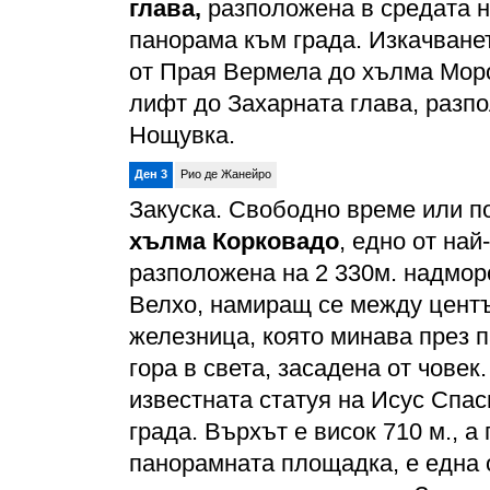
глава,
разположена в средата н
панорама към града. Изкачванет
от Прая Вермела до хълма Моро
лифт до Захарната глава, разпо
Нощувка.
Ден 3
Рио де Жанейро
Закуска. Свободно време или п
хълма Корковадо
, едно от на
разположена на 2 330м. надмор
Велхо, намиращ се между центъ
железница, която минава през п
гора в света, засадена от човек
известната статуя на Исус Спаси
града. Върхът е висок 710 м., а 
панорамната площадка, е една о