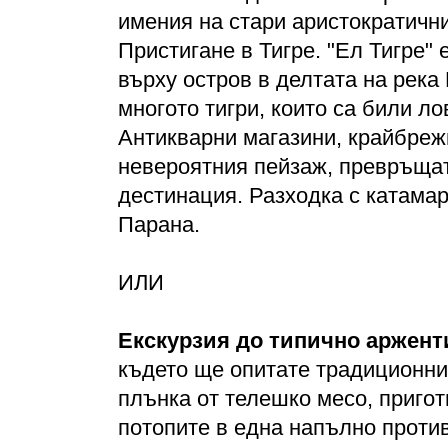
имения на стари аристократични
Пристигане в Тигре. "Ел Тигре"
върху остров в делтата на река
многото тигри, които са били л
Антикварни магазини, крайбрежн
невероятния пейзаж, превръщат
дестинация. Разходка с катамар
Парана.
ИЛИ
Екскурзия до типично аржент
където ще опитате традиционнит
плънка от телешко месо, приго
потопите в една напълно проти