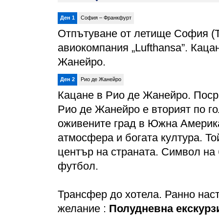
Ден 1
София – Франкфурт
Отпътуване от летище София (Т
авиокомпания „Lufthansa”. Кац
Жанейро.
Ден 2
Рио де Жанейро
Кацане в Рио де Жанейро. Поср
Рио де Жанейро е вторият по го
оживените град в Южна Америка
атмосфера и богата култура. То
център на страната. Символ на 
футбол.
Трансфер до хотела. Ранно нас
желание :
Полудневна екскурз