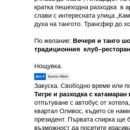
кратка пешеходна разходка в а
слави с интересната улица „Кам
духа на тангото. Трансфер до х
По желание:
Вечеря и танго шо
традиционния клуб–ресторант
Нощувка.
Ден 8
Буенос Айрес
Закуска. Свободно време или п
Тигре и разходка с катамаран 
отпътуване с автобус от хотел
квартал Оливос, където се нам
президент. Първата спирка ще 
възможност да посетите красив