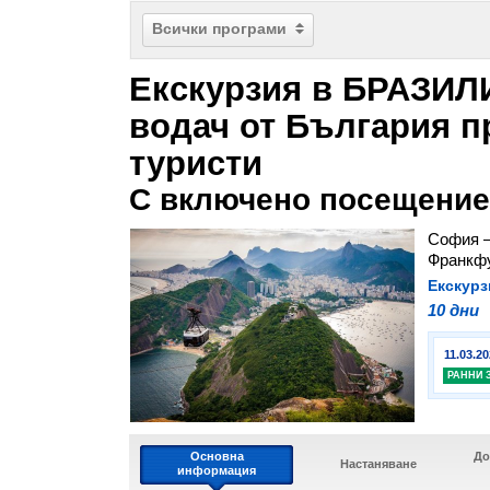
Всички програми
Екскурзия в БРАЗИЛ
водач от България п
туристи
С включено посещение 
София –
Франкф
Екскурз
10 дни
11.03.20
РАННИ 
Основна
До
Настаняване
информация