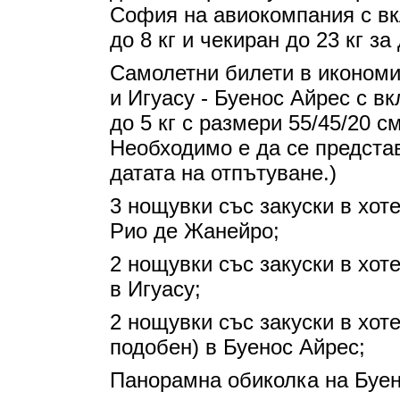
София на авиокомпания с вк
до 8 кг и чекиран до 23 кг за
Самолетни билети в икономи
и Игуасу - Буенос Айрес с в
до 5 кг с размери 55/45/20 см
Необходимо е да се предста
датата на отпътуване.)
3 нощувки със закуски в хоте
Рио де Жанейро;
2 нощувки със закуски в хотел
в Игуасу;
2 нощувки със закуски в хотел
подобен) в Буенос Айрес;
Панорамна обиколка на Буен