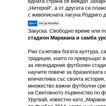
едната страна се виждат Захарн
„Нитерой“, а от другата са плаж
с живописната лагуна Родриго 
Ден 4
Рио де Жанейро
Закуска. Свободно време или п
стадион Маракана и самба уро
Рио съчетава богата култура, с
традиция, които го превръщат в
за легендарния футболен стад
научите повече за бразилската
впечатлява със своята история
множество важни футболни сре
на Световното първенство по фу
Уругвай, известно като „Марака