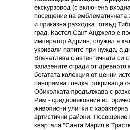
екскурзовод (с включена входна
посещение на емблематичната з
и приказна разходка "отвъд Тиб
град. Кастел Сант'Анджело е по
император Адриян, служел е кат
укривали папите при нужда, а д
Впечатлява с автентичната си с
запазените сгради от древното 
богатата колекция от ценни ист
панорамна гледка, откриваща се
Обиколката продължава с разхо
Рим - средновековния историче
живописни улички с характерна
артистични райони. Посещение 
квартала "Санта Мария в Траст