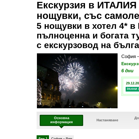
Екскурзия в ИТАЛИЯ 
нощувки, със самолет
5 нощувки в хотел 4* в
пълноценна и богата т
с екскурзовод на бълга
София –
Екскурз
6 дни
29.12.20
РАННИ 
Основна
До
Настаняване
информация
Ден 1
София – Рим