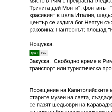
място в Рим с прекрасна гледка
Тринита дей Монти"; фонтанът "
красивият в цяла Италия, шедьо
център се издига бог Нептун съ
раковина; Пантеонът; площад "
Нощувка.
Ден 3
Рим
Закуска. Свободно време в Рим
транспорт или туристическа про
Посещение на Капитолийските му
старите музеи на света, създаде
се пазят шедьоври на Караваджо
са дом на безценни колекции на