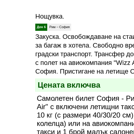
Нощувка.
Ден 6
Рим – София
Закуска. Освобождаване на стаи
за багаж в хотела. Свободно вр
градски транспорт. Трансфер д
с полет на авиокомпания "Wizz A
София. Пристигане на летище 
Цената включва
Самолетен билет София - Ри
Air" с включени летищни так
10 кг (с размери 40/30/20 см
колелца) или на авиокомпани
такси и 1 брой малък салонен