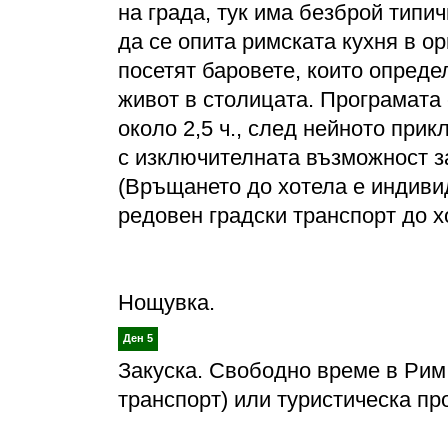
на града, тук има безброй типи
да се опита римската кухня в ор
посетят баровете, които опреде
живот в столицата. Програмата
около 2,5 ч., след нейното при
с изключителната възможност за
(Връщането до хотела е индиви
редовен градски транспорт до х
Нощувка.
Ден 5
Закуска. Свободно време в Рим
транспорт) или туристическа пр