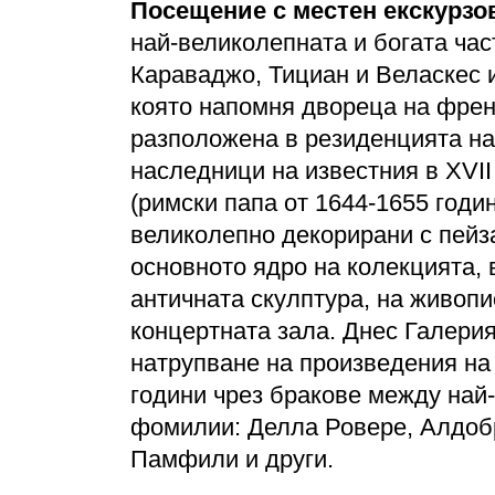
Посещение с местен екскурзов
най-великолепната и богата ча
Караваджо, Тициан и Веласкес 
която напомня двореца на френ
разположена в резиденцията н
наследници на известния в XVI
(римски папа от 1644-1655 годи
великолепно декорирани с пейза
основното ядро на колекцията, 
античната скулптура, на живопи
концертната зала. Днес Галери
натрупване на произведения на
години чрез бракове между най
фомилии: Делла Ровере, Алдобр
Памфили и други.