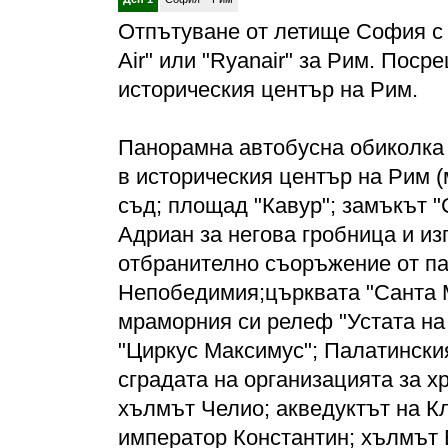
Отпътуване от летище София с 
Аir" или "Ryanair" за Рим. Пос
историческия център на Рим.
Панорамна автобусна обиколка 
в историческия център на Рим 
съд; площад "Кавур"; замъкът "
Адриан за негова гробница и и
отбранително съоръжение от па
Непобедимия;църквата "Санта М
мраморния си релеф "Устата на 
"Циркус Максимус"; Палатински
сградата на организацията за х
хълмът Челио; акведуктът на К
император Константин; хълмът 