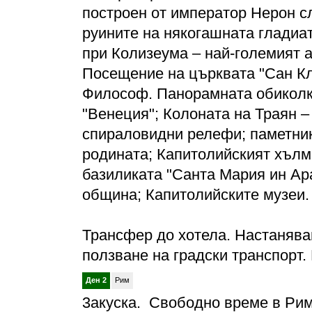
построен от император Нерон сл
руините на някогашната гладиа
при Колизеума – най-големият 
Посещение на църквата "Сан Кл
Философ. Панорамната обикол
"Венеция"; Колоната на Траян –
спираловидни релефи; паметник
родината; Капитолийският хълм
базиликата "Санта Мария ин Ара
община; Капитолийските музеи.
Трансфер до хотела. Настанява
ползване на градски транспорт.
Ден 2
Рим
3акуска. Свободно време в Рим