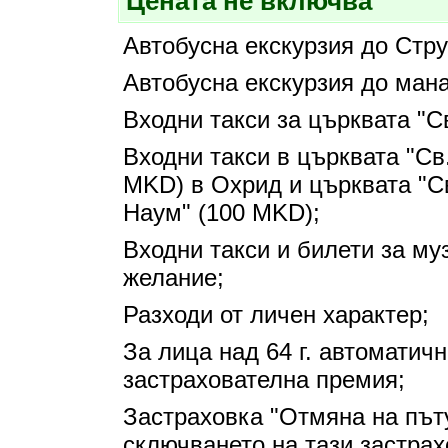
Цената не включва
Автобусна екскурзия до Стру
Автобусна екскурзия до мана
Входни такси за църквата "С
Входни такси в църквата "Св
MKD) в Охрид и църквата "С
Наум" (100 MKD);
Входни такси и билети за му
желание;
Разходи от личен характер;
За лица над 64 г. автоматич
застрахователна премия;
Застраховка "Отмяна на път
сключването на тази застрах