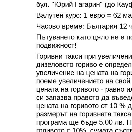
бул. "Юрий Гагарин" (до Кау
Валутен курс: 1 евро = 62 м
Часово време: България 12 ч
Пътуването като цяло не е п
подвижност!
Горивни такси при увеличени
дизеловото гориво е определе
увеличение на цената на гор
поеме увеличението на свой 
цената на горивото - равно
си запазва правото да въвед
цената на горивото от 10 % 
размерът на горивната такса
програма ще бъде 5.00 лв. 
горивото с 10%, сумата съот