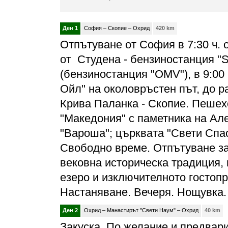
Ден 1
София – Скопие – Охрид
420 km
Отпътуване от София в 7:30 ч. о
от Студена - бензиностанция "Sh
(бензиностанция "OMV"), в 9:00
Ойл" на околовръстен път, до 
Крива Паланка - Скопие. Пешех
"Македония" с паметника на Ал
"Вароша"; църквата "Свети Спас
Свободно време. Отпътуване за 
вековна историческа традиция,
езеро и изключителното гостопр
Настаняване. Вечеря. Нощувка.
Ден 2
Охрид – Манастирът "Свети Наум" – Охрид
40 km
Закуска. По желание и предвари