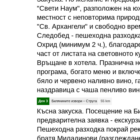
"Свети Наум", разположен на ю
местност с неповторима природ
"Св. Архангели" и свободно вре
Следобед - пешеходна разходка 
Охрид (минимум 2 ч.), благодар
част от листата на световното
Връщане в хотела. Празнична н
програма, богато меню и включ
бяло и червено наливно вино, г
наздравица с чаша пенливо в
Ден 3
Билянините извори – Струга
55 km
Късна закуска. Посещение на Б
предварителна заявка - екскурзи
Пешеходна разходка покрай рек
братя Миладинови (разглеждане