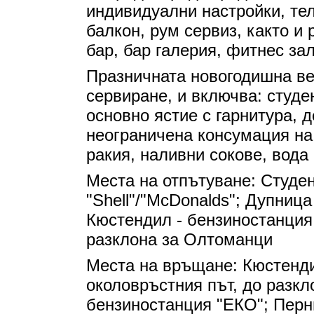
индивидуални настройки, тел
балкон, рум сервиз, както и 
бар, бар галерия, фитнес зал
Празничната новогодишна веч
сервиране, и включва: студе
основно ястие с гарнитура, 
неограничена консумация на
ракия, наливни сокове, вода 
Места на отпътуване: Студе
"Shell"/"McDonalds"; Дупниц
Кюстендил - бензиностанция
разклона за Олтоманци
Места на връщане: Кюстенди
околовръстния път, до разкл
бензиностанция "ЕКО"; Перни