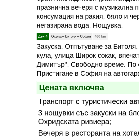
празнична вечеря с музикална 
консумация на ракия, бяло и че
негазирана вода. Нощувка.
Ден 4
Охрид – Битоля – София
460 km
Закуска. Отпътуване за Битоля
кула, улица Широк сокак, впеч
Димитър". Свободно време. По 
Пристигане в София на автогара
Цената включва
Транспорт с туристически ав
3 нощувки със закуски на бло
Охридската ривиера;
Вечеря в ресторанта на хоте