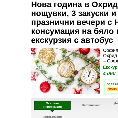
Нова година в Охрид 
нощувки, 3 закуски и
празнични вечери 
консумация на бяло и
екскурзия с автобус
София 
Охрид 
– Соф
Екскур
4 дни
30.12.20
ПРОМО
Основна
До
Настаняване
информация
Фотогалерия