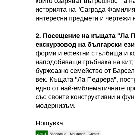
които озаряват вътрешността н
историята на "Саграда Фамилия"
интересни предмети и чертежи н
2.
Посещение на къщата "Ла П
екскурзовод на български ези
форми и ефектни стълбища и ко
наподобяващи гръбнака на кит;
буржоазно семейство от Барсел
век. Къщата "Ла Педрера", постр
едно от най-емблематичните пр
със своите конструктивни и фу
модернизъм.
Нощувка.
Ден 4
Барселона – Монсерат – София