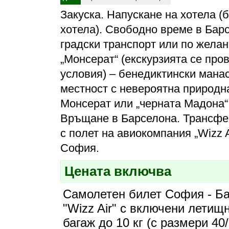
Закуска. Напускане на хотела (б
хотела). Свободно време в Бар
градски транспорт или по желан
„Монсерат“ (екскурзията се пр
условия) – бенедиктински манас
местност с невероятна природна
Монсерат или „черната Мадона“
Връщане в Барселона. Трансфе
с полет на авиокомпания „Wizz A
София.
Цената включва
Самолетен билет София - Б
"Wizz Air" с включени летищ
багаж до 10 кг (с размери 40