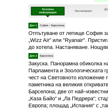
15.10.20
РАННИ 
Основна
До
Настаняване
информация
29.10.20
РАННИ 
12.11.20
Ден 1
София – Барселона
РАННИ 
Отпътуване от летище София за
03.12.20
„Wizz Air” или "Ryanair". Прист
РАННИ 
10.12.20
до хотела. Настаняване. Нощув
РАННИ 
Ден 2
Барселона
Закуска. Панорамна обиколка на
Парламента и Зоологическата г
чест на Световното изложение п
паметника на великия откривате
Барселона; две от най–известн
„Каза Байо“ и „Ла Педрера“; ста
Европа; площад „Испания“ с „т