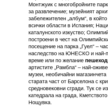
Монтжуик с многобройните парк
за развлечение; музейният архи
забележителен „албум“, в който
всички области в Испания; Нац
каталунското изкуство; Олимпи
построени в чест на Олимпийски
посещение на парка „Гуел“ – ча
наследство на ЮНЕСКО и най-п
време или по желание
пешеход
артистите „Рамбла“ – най-оживе
музеи, необичайни магазинчета 
старата част от Барселона с кр
средновековни сгради. Тук се и
катедрала на града, Кметствот
Нощувка.