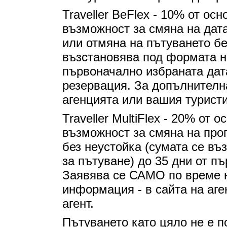
Traveller BeFlex - 10% от ос
възможност за смяна на дат
или отмяна на пътуването бе
възстановява под формата на
първоначално избраната дат
резервация. За допълнителн
агенцията или вашия туристи
Traveller MultiFlex - 20% от 
възможност за смяна на про
без неустойка (сумата се въ
за пътуване) до 35 дни от п
Заявява се САМО по време н
информация - в сайта на аг
агент.
Пътуването като цяло не е п