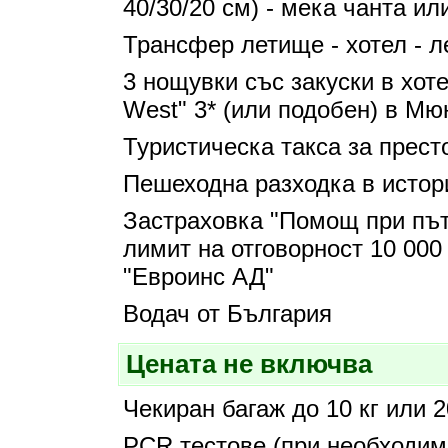
40/30/20 см) - мека чанта ил
Трансфер летище - хотел - 
3 нощувки със закуски в хоте
West" 3* (или подобен) в Мю
Туристическа такса за прест
Пешеходна разходка в истор
Застраховка "Помощ при път
лимит на отговорност 10 00
"Евроинс АД"
Водач от България
Цената не включва
Чекиран багаж до 10 кг или 2
PCR тестове (при необходим