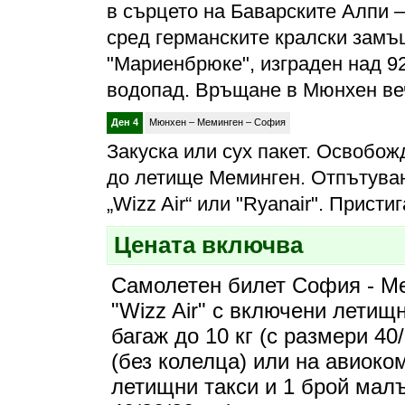
в сърцето на Баварските Алпи 
сред германските кралски замъ
"Мариенбрюке", изграден над 9
водопад. Връщане в Мюнхен ве
Ден 4
Мюнхен – Меминген – София
Закуска или сух пакет. Освобож
до летище Меминген. Отпътуван
„Wizz Air“ или "Ryanair". Прист
Цената включва
Самолетен билет София - М
"Wizz Air" с включени летищ
багаж до 10 кг (с размери 40
(без колелца) или на авиоко
летищни такси и 1 брой малъ