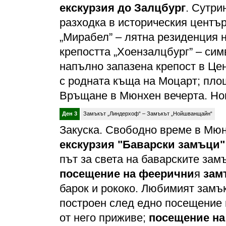
екскурзия до Залцбург
. Сутри
разходка в историческия център
„Мирабел” – лятна резиденция н
крепостта „Хоензалцбург” – сим
напълно запазена крепост в Цен
с родната къща на Моцарт; пло
Връщане в Мюнхен вечерта. Но
Ден 3
Замъкът „Линдерхоф“ – Замъкът „Нойшванщайн“
Закуска. Свободно време в Мю
екскурзия "Баварски замъци"
път за света на баварските замъ
посещение на феерични
я
зам
барок и рококо. Любимият замък
построен след едно посещение 
от него приживе;
посещение на