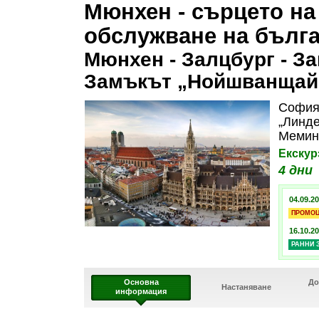
Мюнхен - сърцето на
обслужване на бълга
Мюнхен - Залцбург - З
Замъкът „Нойшванщай
София
„Линд
Мемин
Екскур
4 дни
04.09.20
ПРОМО
16.10.20
РАННИ 
Основна
До
Настаняване
информация