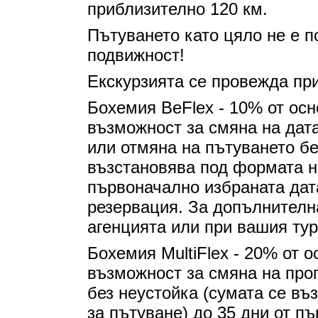
приблизително 120 км.
Пътуването като цяло не е п
подвижност!
Екскурзията се провежда пр
Бохемия BeFlex - 10% от осн
възможност за смяна на дат
или отмяна на пътуването бе
възстановява под формата на
първоначално избраната дат
резервация. За допълнителн
агенцията или при вашия тур
Бохемия MultiFlex - 20% от 
възможност за смяна на про
без неустойка (сумата се въ
за пътуване) до 35 дни от п