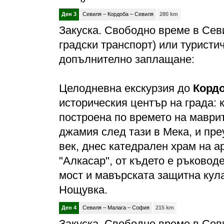
Ден 3
Севиля – Кордоба – Севиля
280 km
Закуска. Свободно време в Сев
градски транспорт) или туристи
допълнително заплащане:
Целодневна екскурзия до
Корд
историческия център на града: 
построена по времето на маврит
джамия след тази в Мека, и пре
век, днес катедрален храм на а
"Алкасар", от където е ръковод
мост и мавърската защитна кул
Нощувка.
Ден 4
Севиля – Малага – София
215 km
Закуска. Свободно време в Сев