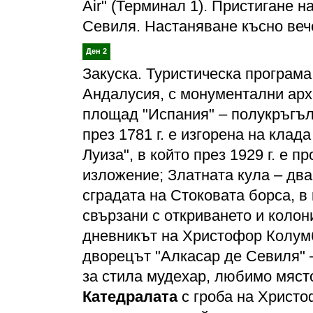
Air" (Терминал 1). Пристигане 
Севиля. Настаняване късно веч
Ден 2
Закуска. Туристическа програма
Андалусия, с монументални арх
площад "Испания" – полукръгъл
през 1781 г. е изгорена на кла
Луиза", в който през 1929 г. е 
изложение; Златната кула – два
сградата на Стоковата борса, в
свързани с откриването и колон
дневникът на Христофор Колумб 
дворецът "Алкасар де Севиля" 
за стила мудехар, любимо място
Катедралата
с гроба на Христо