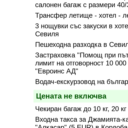
салонен багаж с размери 40/
Трансфер летище - хотел - 
3 нощувки със закуски в хотел
Севиля
Пешеходна разходка в Севи
Застраховка "Помощ при път
лимит на отговорност 10 00
"Евроинс АД"
Водач-екскурзовод на българ
Цената не включва
Чекиран багаж до 10 кг, 20 кг
Входна такса за Джамията-к
"Алкасар" (5 EUR) в Кордоба