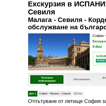
Екскурзия в ИСПАНИЯ
Севиля
Малага - Севиля - Корд
обслужване на българс
София –
Екскурз
4 дни
12.02.20
РАННИ 
Основна
До
Настаняване
информация
Ден 1
София – Малага – Севиля
215 km
Отпътуване от летище София за