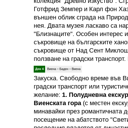
колекция "Древно изкуство". Сг
Готфрид Земпер и Карл фон Хаз
външен облик сграда на Природ
нея. Двата музея ласкаво са на
"Близнаците". Особен интерес и
съкровище на българските ханов
съкровище от Над Сент Миклош
ползване на градски транспорт.
Ден 4
Виена – Баден – Виена
Закуска. Свободно време във В
градски транспорт или туристич
желание:
1.
Полудневна екскур
Виенската гора
(с местен екску
минавайки през романтичната д
посещение на абатството "Свети
последния владетел от династи