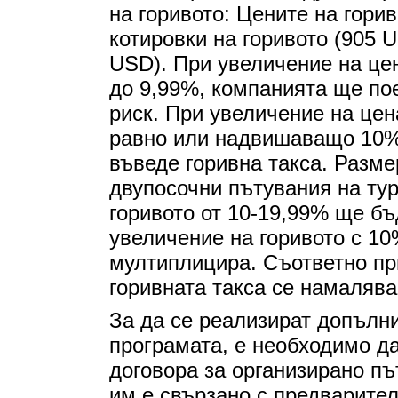
на горивото: Цените на горив
котировки на горивото (905 U
USD). При увеличение на цен
до 9,99%, компанията ще по
риск. При увеличение на цена
равно или надвишаващо 10%,
въведе горивна такса. Разме
двупосочни пътувания на тур
горивото от 10-19,99% ще б
увеличение на горивото с 10
мултиплицира. Съответно пр
горивната такса се намаляв
За да се реализират допълн
програмата, е необходимо да
договора за организирано пъ
им е свързано с предварите