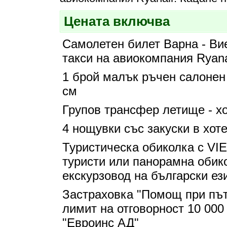
Цената включва
Самолетен билет Варна - Ви
такси на авиокомпания Ryana
1 брой малък ръчен салонен 
см
Групов трансфер летище - хо
4 нощувки със закуски в хот
Туристическа обиколка с V
туристи или панорамна обик
екскурзовод на български ези
Застраховка "Помощ при път
лимит на отговорност 10 00
"Евроинс АД"