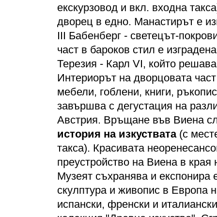
екскурзовод и вкл. входна такс
дворец в едно. Манастирът е из
III Бабенберг - светецът-покро
част в бароков стил е изграден
Терезия - Карл VI, който решава
Интериорът на дворцовата част
мебели, гоблени, книги, ръкопис
завършва с дегустация на разли
Австрия. Връщане във Виена с
история на изкуствата
(с мест
такса). Красивата неоренесансо
преустройство на Виена в края 
Музеят съхранява и експонира е
скулптура и живопис в Европа н
испански, френски и италиански 