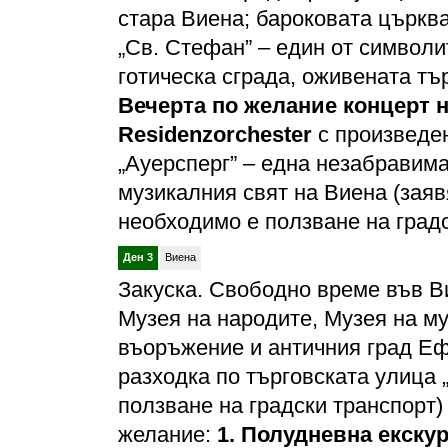
стара Виена; бароковата църква
„Св. Стефан” – един от символи
готическа сграда, оживената тъ
Вечерта по желание концерт н
Residenzorchester
с произведе
„Ауерсперг” – една незабравима
музикалния свят на Виена (заяв
необходимо е ползване на град
Ден 3
Виена
Закуска. Свободно време във В
Музея на народите, Музея на м
въоръжение и античния град Еф
разходка по търговската улица
ползване на градски транспорт)
желание:
1. Полудневна екскур