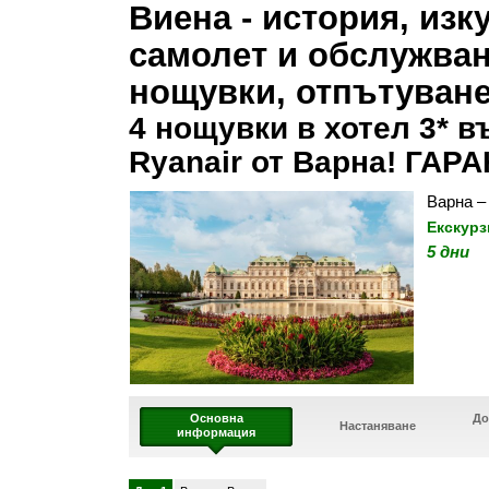
Виена - история, изк
самолет и обслужване
нощувки, отпътуване
4 нощувки в хотел 3* в
Ryanair от Варна! ГА
Варна –
Екскурз
5 дни
Основна
До
Настаняване
информация