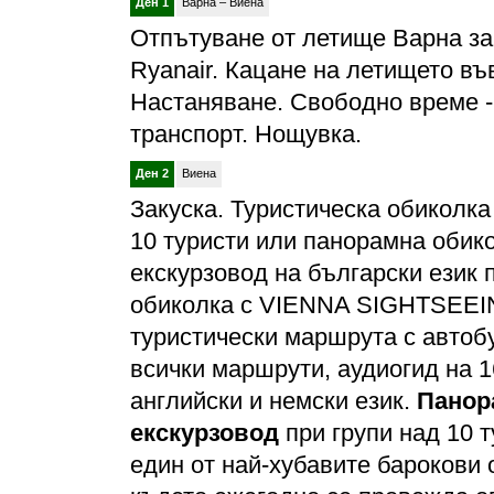
Ден 1
Варна – Виена
Отпътуване от летище Варна за
Ryanair. Кацане на летището въ
Настаняване. Свободно време -
транспорт. Нощувка.
Ден 2
Виена
Закуска. Туристическа обиколк
10 туристи или панорамна обик
екскурзовод на български език п
обиколка с VIENNA SIGHTSEEING
туристически маршрута с автобу
всички маршрути, aудиогид на 1
английски и немски език.
Панор
екскурзовод
при групи над 10 
един от най-хубавите барокови 