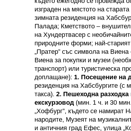
където ежегодно се провежда о
изграден на мястото на старата
зимната резиденция на Хабсбур
Палада; Кметството – внушител
на Хундертвасер с необичайнит
природните форми; най-старият
„Пратер” със символа на Виена
Виена за покупки и музеи (необ
транспорт) или туристическа пр
доплащане):
1.
Посещение на 
резиденция на Хабсбургите (с м
такса).
2. Пешеходна разходка 
екскурзовод
(мин. 1 ч. и 30 ми
„Хофбург”, където се намират 
народите, Музеят на музикални
и античния град Ефес, улица „К