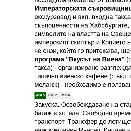
Императорската съкровищниц
екскурзовод и вкл. входна такс
скъпоценности на Хабсбургите, 
символите на властта на Свеще
имперският скиптър и Копието н
че онзи, който го притежава, щ
програма "Вкусът на Виена"
(
такса) - организирано разглежд
типично виенско кафене (с вкл.
меланж) - необходимо е ползван
Ден 5
Виена – Варна
Закуска. Освобождаване на стаи
багаж в хотела. Свободно време
транспорт. Tрансфер до летищет
авиокомпания Ryanair. Кацане 