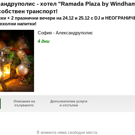
андруполис - хотел "Ramada Plaza by Windham T
собствен транспорт!
ски + 2 празнични вечери на 24.12 и 25.12 с DJ и НЕОГРАНИ
охолни напитки!
София - Александруполис
4 дни
Описание на
Допълнителни услуги
пътуването
и отстъпки
В момента няма свободни места.