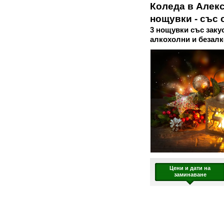
Коледа в Алекс
нощувки - със 
3 нощувки със заку
алкохолни и безалк
Цени и дати на
заминаване