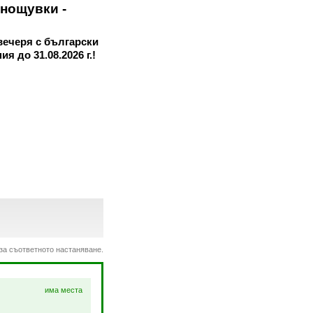
 нощувки -
 вечеря с български
я до 31.08.2026 г.!
 за съответното настаняване.
има места