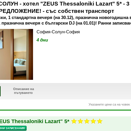
ОЛУН - хотел "ZEUS Thessaloniki Lazart" 5* - 3
ЕДЛОЖЕНИЕ! - със собствен транспорт
ки, 1 стандартна вечеря (на 30.12), празнична новогодишна
1 празнична вечеря с български DJ (на 01.01)! Ранни записвани
София-Солун-София
4 дни
Описание на
пътуването
Указаните цени са на човек
EUS Thessaloniki Lazart" 5*
ННИ ЗАПИСВАНИЯ