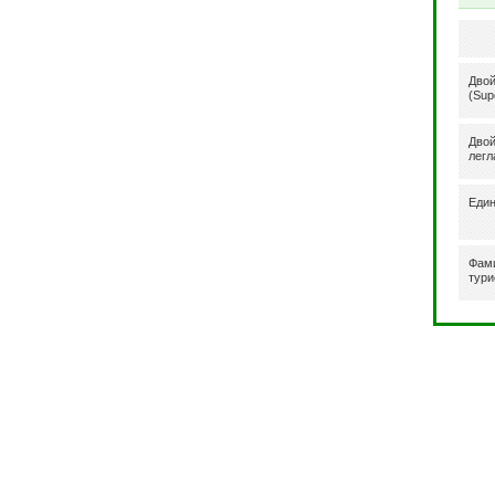
Двой
(Sup
Двой
легл
Един
Фами
тури