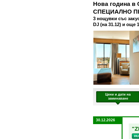
Нова година в С
СПЕЦИАЛНО ПР
3 нощувки със закус
DJ (на 31.12) и още 
Цени и дати на
заминаване
30.12.2026
"Z
РА